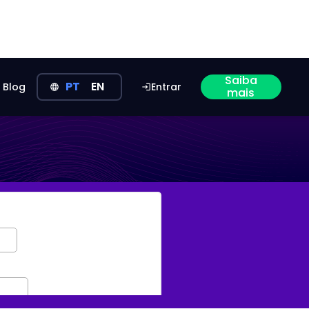
Saiba
PT
EN
Blog
Entrar
language
login
mais