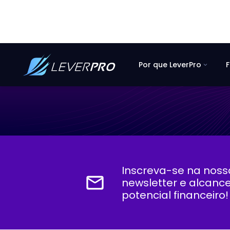
Por que LeverPro
F
expand_more
Inscreva-se na noss
mail_outline
newsletter e alcanc
potencial financeiro!