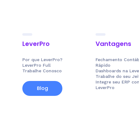
LeverPro
Vantagens
Por que LeverPro?
Fechamento Contábi
LeverPro Full
Rápido
Trabalhe Conosco
Dashboards na Leve
Trabalhe do seu Jei
Integre seu ERP co
Blog
LeverPro