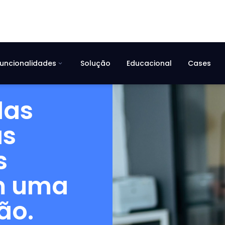
uncionalidades
Solução
Educacional
Cases
expand_more
das
as
s
m uma
ão.