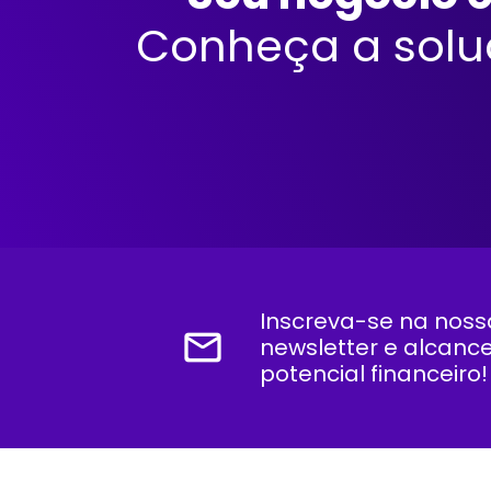
Conheça a sol
Inscreva-se na noss
mail_outline
newsletter e alcanc
potencial financeiro!