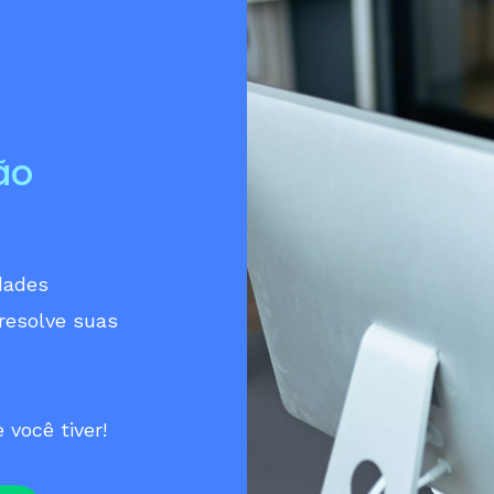
ão
dades
resolve suas
você tiver!