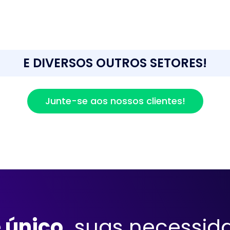
E DIVERSOS OUTROS SETORES!
Junte-se aos nossos clientes!
 único,
suas necessid