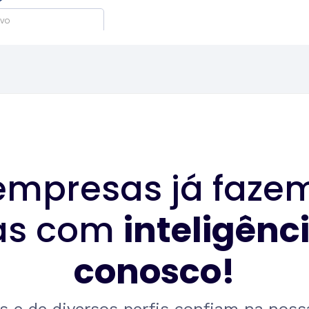
empresas já faze
cas com
inteligênc
conosco!