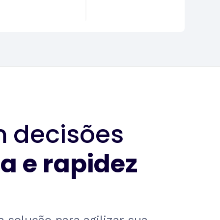
m
decisões
ia e rapidez