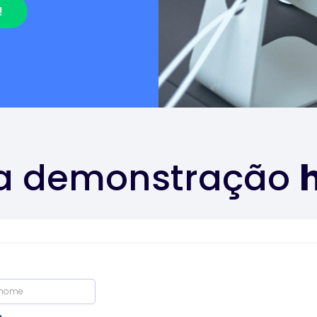
!
a demonstração