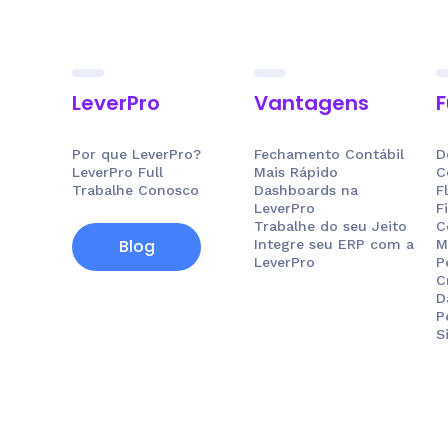
LeverPro
Vantagens
F
Por que LeverPro?
Fechamento Contábil
D
LeverPro Full
Mais Rápido
C
Trabalhe Conosco
Dashboards na
F
LeverPro
F
Trabalhe do seu Jeito
C
Blog
Integre seu ERP com a
M
LeverPro
P
C
D
P
S