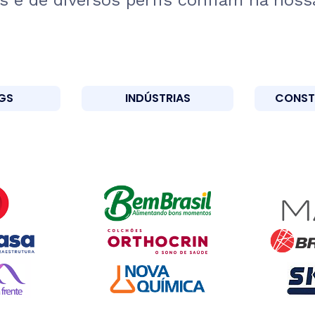
 e de diversos perfis confiam na nossa
GS
INDÚSTRIAS
CONST